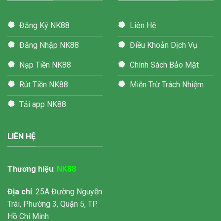
Đăng Ký NK88
Liên Hệ
Đăng Nhập NK88
Điều Khoản Dịch Vụ
Nạp Tiền NK88
Chính Sách Bảo Mật
Rút Tiền NK88
Miễn Trừ Trách Nhiệm
Tải app NK88
LIÊN HỆ
Thương hiệu
:
NK88
Địa chỉ
:
25A Đường Nguyễn
Trãi, Phường 3, Quận 5, TP.
Hồ Chí Minh