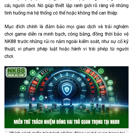
cái, người chơi. Nó giúp thiết lập ranh giới rõ ràng về những
tình huống mà hệ thống có thể hoặc không thể can thiệp.
Mục đích chính là đảm bảo mọi giao dịch và trải nghiệm
chơi game diễn ra minh bạch, công bằng, đồng thời bảo vệ
NK88 trước những rủi ro nằm ngoài kiểm soát, như sự cố kỹ
thuật, vi phạm pháp luật hoặc hành vi trái phép từ người
chơi.