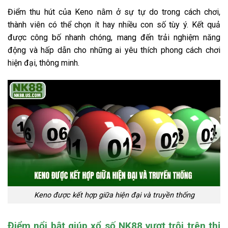
Điểm thu hút của Keno nằm ở sự tự do trong cách chơi,
thành viên có thể chọn ít hay nhiều con số tùy ý. Kết quả
được công bố nhanh chóng, mang đến trải nghiệm năng
động và hấp dẫn cho những ai yêu thích phong cách chơi
hiện đại, thông minh.
Keno được kết hợp giữa hiện đại và truyền thống
Điểm nổi bật giúp xổ số NK88 vượt trội trên thị