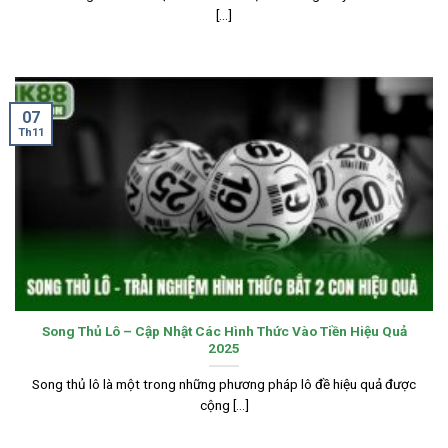
[...]
07
Th11
Song Thủ Lô – Cập Nhật Các Hình Thức Vào Tiền Hiệu Quả
2025
Song thủ lô là một trong những phương pháp lô đề hiệu quả được
cộng [...]