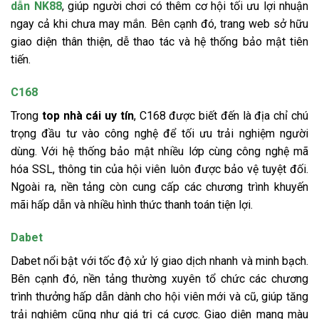
dẫn NK88
, giúp người chơi có thêm cơ hội tối ưu lợi nhuận
ngay cả khi chưa may mắn. Bên cạnh đó, trang web sở hữu
giao diện thân thiện, dễ thao tác và hệ thống bảo mật tiên
tiến.
C168
Trong
top nhà cái uy tín
, C168 được biết đến là địa chỉ chú
trọng đầu tư vào công nghệ để tối ưu trải nghiệm người
dùng. Với hệ thống bảo mật nhiều lớp cùng công nghệ mã
hóa SSL, thông tin của hội viên luôn được bảo vệ tuyệt đối.
Ngoài ra, nền tảng còn cung cấp các chương trình khuyến
mãi hấp dẫn và nhiều hình thức thanh toán tiện lợi.
Dabet
Dabet nổi bật với tốc độ xử lý giao dịch nhanh và minh bạch.
Bên cạnh đó, nền tảng thường xuyên tổ chức các chương
trình thưởng hấp dẫn dành cho hội viên mới và cũ, giúp tăng
trải nghiệm cũng như giá trị cá cược. Giao diện mang màu