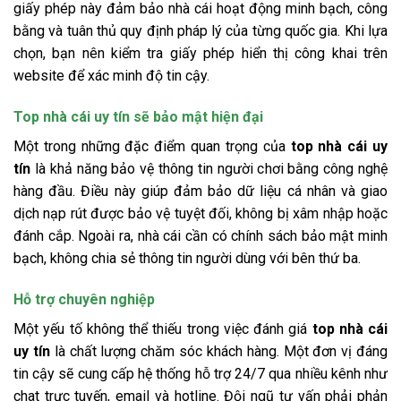
giấy phép này đảm bảo nhà cái hoạt động minh bạch, công
bằng và tuân thủ quy định pháp lý của từng quốc gia. Khi lựa
chọn, bạn nên kiểm tra giấy phép hiển thị công khai trên
website để xác minh độ tin cậy.
Top nhà cái uy tín sẽ bảo mật hiện đại
Một trong những đặc điểm quan trọng của
top nhà cái uy
tín
là khả năng bảo vệ thông tin người chơi bằng công nghệ
hàng đầu. Điều này giúp đảm bảo dữ liệu cá nhân và giao
dịch nạp rút được bảo vệ tuyệt đối, không bị xâm nhập hoặc
đánh cắp. Ngoài ra, nhà cái cần có chính sách bảo mật minh
bạch, không chia sẻ thông tin người dùng với bên thứ ba.
Hỗ trợ chuyên nghiệp
Một yếu tố không thể thiếu trong việc đánh giá
top nhà cái
uy tín
là chất lượng chăm sóc khách hàng. Một đơn vị đáng
tin cậy sẽ cung cấp hệ thống hỗ trợ 24/7 qua nhiều kênh như
chat trực tuyến, email và hotline. Đội ngũ tư vấn phải phản