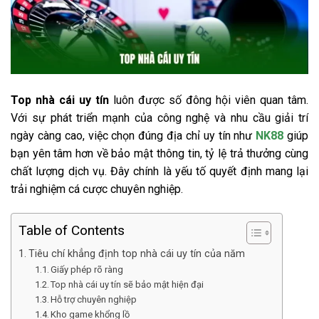
Top nhà cái uy tín
luôn được số đông hội viên quan tâm.
Với sự phát triển mạnh của công nghệ và nhu cầu giải trí
ngày càng cao, việc chọn đúng địa chỉ uy tín như
NK88
giúp
bạn yên tâm hơn về bảo mật thông tin, tỷ lệ trả thưởng cùng
chất lượng dịch vụ. Đây chính là yếu tố quyết định mang lại
trải nghiệm cá cược chuyên nghiệp.
Table of Contents
Tiêu chí khẳng định top nhà cái uy tín của năm
Giấy phép rõ ràng
Top nhà cái uy tín sẽ bảo mật hiện đại
Hỗ trợ chuyên nghiệp
Kho game khổng lồ