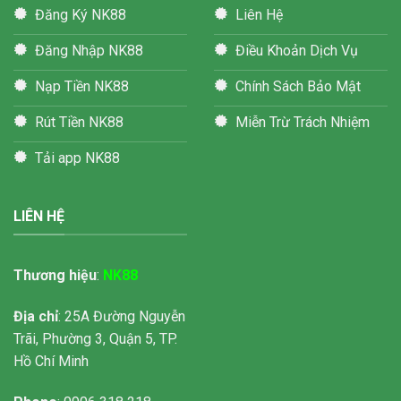
Đăng Ký NK88
Liên Hệ
Đăng Nhập NK88
Điều Khoản Dịch Vụ
Nạp Tiền NK88
Chính Sách Bảo Mật
Rút Tiền NK88
Miễn Trừ Trách Nhiệm
Tải app NK88
LIÊN HỆ
Thương hiệu
:
NK88
Địa chỉ
:
25A Đường Nguyễn
Trãi, Phường 3, Quận 5, TP.
Hồ Chí Minh