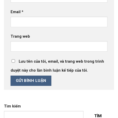
Email
*
Trang web
Lưu tên của tôi, email, và trang web trong trình
duyệt này cho lần bình luận kế tiếp của tôi.
Tìm kiếm
TÌM