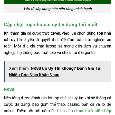
Yếu tố xây dựng nên nền tảng minh bạch
Cập nhật top nhà cái uy tín đáng thử nhất
Khi tham gia cá cược trực tuyến, việc lựa chọn đúng
top nhà
cái uy tín
là yếu tố quyết định để đảm bảo trải nghiệm an
toàn. Một địa chỉ chất lượng sẽ mang đến dịch vụ chuyên
nghiệp, hệ thống bảo mật cao và nhiều ưu đãi giá trị.
Xem thêm
NK88 Có Uy Tín Không? Đánh Giá Từ
Nhiều Góc Nhìn Khác Nhau
NK88
Nền tảng được đánh giá lọt top nhà cái uy tín với hệ thống cá
cược đa dạng, bao gồm thể thao, casino, bắn cá và lô đề
online. Điểm nổi bật nằm ở chính sách
hoàn trả siêu hấp